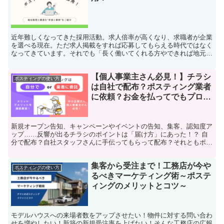
近年難しくなってきた採用活動。求人倍率が高くなり、求職者が企業
を選べる現在。ただ求人掲載をすれば応募してもらえる時代ではなく
なってきています。それでも「長く働いてくれる方やできれば地元の
方に来てもらいたい」と考える採用担当者は少なくないはず。 どの
ような求人を出せば良いのか、そもそもどのような手法があるのか、
【個人事業主さん必見！】チラシ
地元の採用に適した採用手法の選び方を事例と共にご紹介します。
ポスティングの使い方
は自社で配布？ポスティング業者
に依頼？お金を払ってでもプロに
頼みたい！その理由とは
新規オープン告知、キャンペーンやイベントの告知、集客、認知度ア
ップ……反響が出るチラシのポイントは「届け方」にあった！？ 自
分で配布？自社スタッフさんに手伝ってもらって配布？それともポス
ティング業者に委託？そのお悩みを解決します！
集客から受注まで！工務店が今や
ポスティングの使い方
るべきマーケティング術～ポステ
ィングのメリットとコツ～
モデルハウスへの来場者数をアップさせたい！物件に対する問い合わ
せを増やしたい！新築の新規受注率を上げたい！そんな工務店の広報