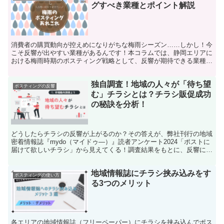
グすべき業種とポイント解説
消費者の購買動向が控えめになりがちな梅雨シーズン……しかし！今
こそ反響が出やすい業種があるんです！本コラムでは、静岡エリアに
おける梅雨時期のポスティング戦略として、反響が期待できる業種、
チラシ制作のポイント、ポスティングのポイントをわかりやすく解説
します。
独自調査！地域の人々が「待ち望
ポスティングの反響
む」チラシとは？チラシ販促成功
の秘訣を分析！
どうしたらチラシの反響が上がるのか？その答えが、弊社刊行の地域
密着情報誌『mydo（マイドゥ―）』読者アンケート2024「ポストに
届けて欲しいチラシ」から見えてくる！調査結果をもとに、反響につ
ながるチラシの作り方を具体的に分析します。
地域情報誌にチラシ挟み込みをす
ポスティングの使い方
る3つのメリット
各エリアの地域情報誌（フリーペーパー）にチラシを挟み込んでポス