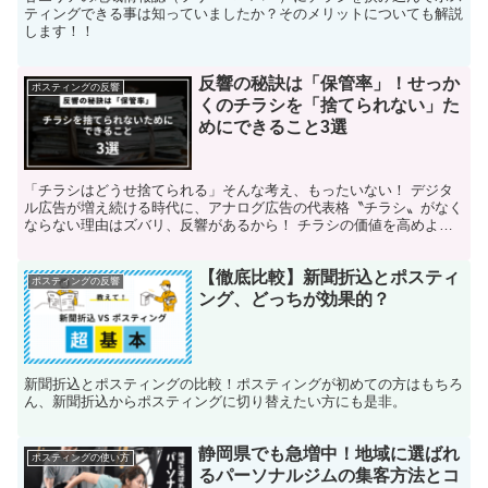
ティングできる事は知っていましたか？そのメリットについても解説
します！！
反響の秘訣は「保管率」！せっか
ポスティングの反響
くのチラシを「捨てられない」た
めにできること3選
「チラシはどうせ捨てられる」そんな考え、もったいない！ デジタ
ル広告が増え続ける時代に、アナログ広告の代表格〝チラシ〟がなく
ならない理由はズバリ、反響があるから！ チラシの価値を高めより
長く手元に残してもらうことで、反響率を上げましょう！
【徹底比較】新聞折込とポスティ
ポスティングの反響
ング、どっちが効果的？
新聞折込とポスティングの比較！ポスティングが初めての方はもちろ
ん、新聞折込からポスティングに切り替えたい方にも是非。
静岡県でも急増中！地域に選ばれ
ポスティングの使い方
るパーソナルジムの集客方法とコ