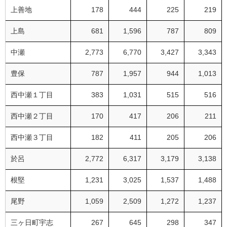
上善地
178
444
225
219
上島
681
1,596
787
809
中瀬
2,773
6,770
3,427
3,343
豊保
787
1,957
944
1,013
西中瀬１丁目
383
1,031
515
516
西中瀬２丁目
170
417
206
211
西中瀬３丁目
182
411
205
206
於呂
2,772
6,317
3,179
3,138
根堅
1,231
3,025
1,537
1,488
尾野
1,059
2,509
1,272
1,237
三ヶ日町宇志
267
645
298
347