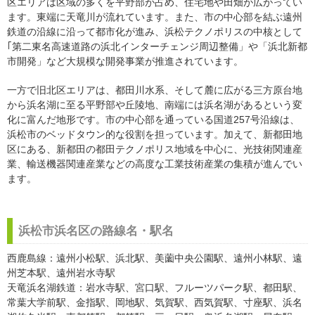
区エリアは区域の多くを平野部が占め、住宅地や田畑が広がってい
ます。東端に天竜川が流れています。また、市の中心部を結ぶ遠州
鉄道の沿線に沿って都市化が進み、浜松テクノポリスの中核として
｢第二東名高速道路の浜北インターチェンジ周辺整備」や「浜北新都
市開発」など大規模な開発事業が推進されています。
一方で旧北区エリアは、都田川水系、そして麓に広がる三方原台地
から浜名湖に至る平野部や丘陵地、南端には浜名湖があるという変
化に富んだ地形です。市の中心部を通っている国道257号沿線は、
浜松市のベッドタウン的な役割を担っています。加えて、新都田地
区にある、新都田の都田テクノポリス地域を中心に、光技術関連産
業、輸送機器関連産業などの高度な工業技術産業の集積が進んでい
ます。
浜松市浜名区の路線名・駅名
西鹿島線：遠州小松駅、浜北駅、美薗中央公園駅、遠州小林駅、遠
州芝本駅、遠州岩水寺駅
天竜浜名湖鉄道：岩水寺駅、宮口駅、フルーツパーク駅、都田駅、
常葉大学前駅、金指駅、岡地駅、気賀駅、西気賀駅、寸座駅、浜名