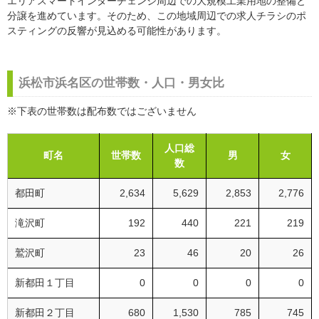
エリアスマートインターチェンジ周辺での大規模工業用地の整備と
分譲を進めています。そのため、この地域周辺での求人チラシのポ
スティングの反響が見込める可能性があります。
浜松市浜名区の世帯数・人口・男女比
※下表の世帯数は配布数ではございません
人口総
町名
世帯数
男
女
数
都田町
2,634
5,629
2,853
2,776
滝沢町
192
440
221
219
鷲沢町
23
46
20
26
新都田１丁目
0
0
0
0
新都田２丁目
680
1,530
785
745