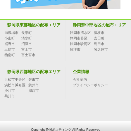
静岡県東部地区の配布エリア
静岡県中部地区の配布エリア
御殿場市
長泉町
静岡市清水区
藤枝市
小山町
清水町
静岡市葵区
吉田町
裾野市
沼津市
静岡市駿河区
島田市
三島市
富士市
焼津市
牧之原市
函南町
富士宮市
静岡県西部地区の配布エリア
企業情報
浜松市中央区
磐田市
会社案内
浜松市浜名区
袋井市
プライバシーポリシー
掛川市
湖西市
菊川市
Copyright 静岡ポスティング All Rights Reserved