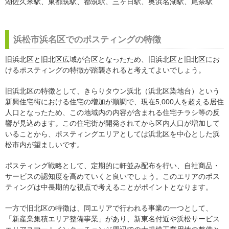
湖佐久米駅、東都筑駅、都筑駅、三ヶ日駅、奥浜名湖駅、尾奈駅
浜松市浜名区でのポスティングの特徴
旧浜北区と旧北区広域が合区となったため、旧浜北区と旧北区にお
けるポスティングの特徴が踏襲されると考えてよいでしょう。
旧浜北区の特徴として、きらりタウン浜北（浜北区染地台）という
新興住宅街における住宅の増加が順調で、現在5,000人を超える居住
人口となったため、この地域内の内容が含まれる住宅チラシ等の反
響が見込めます。この住宅街が開発されてから区内人口が増加して
いることから、ポスティングエリアとしては浜北区を中心とした浜
松市内が望ましいです。
ポスティング戦略として、定期的に軒並み配布を行い、自社商品・
サービスの認知度を高めていくと良いでしょう。このエリアのポス
ティングは中長期的な視点で考えることがポイントとなります。
一方で旧北区の特徴は、同エリアで行われる事業の一つとして、
「新産業集積エリア整備事業」があり、新東名付近や浜松サービス