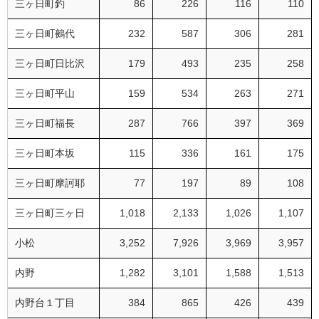
三ヶ日町釣
86
226
116
110
三ヶ日町鵺代
232
587
306
281
三ヶ日町日比沢
179
493
235
258
三ヶ日町平山
159
534
263
271
三ヶ日町福長
287
766
397
369
三ヶ日町本坂
115
336
161
175
三ヶ日町摩訶耶
77
197
89
108
三ヶ日町三ヶ日
1,018
2,133
1,026
1,107
小松
3,252
7,926
3,969
3,957
内野
1,282
3,101
1,588
1,513
内野台１丁目
384
865
426
439