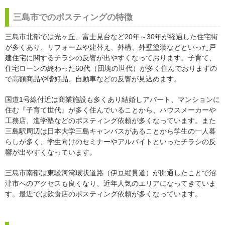
三島市でのポスティングの特徴
三島市北部では光ヶ丘、富士見台など20年～30年が経過した住宅街
が多くあり、リフォームや建替え、外構、外壁塗装などといった戸
建住宅に関するチラシの反響が出やすくなっております。子育て、
住宅ローンの終わった60代（団塊の世代）が多く住んでおりますの
で高額商品や嗜好品、自動車などの反響が見込めます。
国道1号線付近は商業施設も多くあり結婚しアパート、マンションに
住む『子育て世代』が多く住んでいることから、ハウスメーカーや
工務店、進学塾などのポスティング依頼が多くなっています。また
三島駅周辺は日本大学三島キャンバスがあることから学生の一人暮
らしが多く、学生向けのセミナーやアルバイトといったチラシの反
響が出やすくなっています。
三島市南部は東駿河湾環状道路（伊豆縦貫道）が開通したことで沼
津市へのアクセスも良くなり、近年人気のエリアになってきていま
す。最近では飲食店のポスティング依頼が多くなっています。