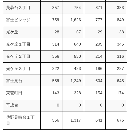
芙蓉台３丁目
357
754
371
383
富士ビレッジ
759
1,626
777
849
光ケ丘
28
67
29
38
光ケ丘１丁目
314
640
295
345
光ケ丘２丁目
356
530
214
316
光ケ丘３丁目
222
423
196
227
富士見台
559
1,249
604
645
東壱町田
143
328
154
174
平成台
0
0
0
0
佐野見晴台１丁
556
1,317
641
676
目