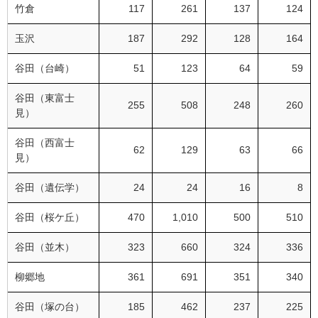
竹倉
117
261
137
124
玉沢
187
292
128
164
谷田（台崎）
51
123
64
59
谷田（東富士
255
508
248
260
見）
谷田（西富士
62
129
63
66
見）
谷田（遺伝学）
24
24
16
8
谷田（桜ケ丘）
470
1,010
500
510
谷田（並木）
323
660
324
336
柳郷地
361
691
351
340
谷田（塚の台）
185
462
237
225