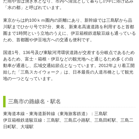
た雨や雪は湧き水となり、市内へ清流として暮らしの中に溶け込み
「水の都」と呼ばれています。
東京からは約100ｋｍ圏内の距離にあり、新幹線では三島駅から品
川駅までひかり号で37分、東名、新東名高速道路を利用すると首都
圏まで1時間という立地のうえに、伊豆箱根鉄道駿豆線も通っている
ため、首都圏や伊豆地方への交通も便利です。
国道1号、136号及び東駿河湾環状道路が交差する分岐点であるため
あるため、富士・箱根・伊豆などの観光地へと通じるため多くの自
動車が通過し、広域交通結節点となっています。2012年より着工開
始した「三島スカイウォーク」は、日本最長の人道吊橋として観光
地の一つとなっています。
三島市の路線名・駅名
東海道本線・東海道新幹線（東海旅客鉄道）：三島駅
伊豆箱根鉄道駿豆線：三島駅、三島広小路駅、三島田町駅、三島二
日町駅、大場駅